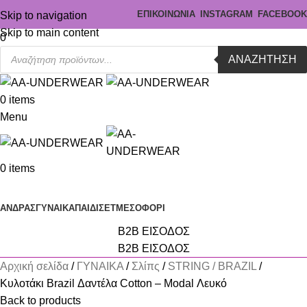
ΕΠΙΚΟΙΝΩΝΙΑ
INSTAGRAM
FACEBOOK
Skip to navigation
Skip to main content
0
ΑΝΑΖΉΤΗΣΗ
0
items
Menu
0
items
Κατηγορίες
ΑΝΔΡΑΣ
ΓΥΝΑΙΚΑ
ΠΑΙΔΙ
ΣΕΤ
ΜΕΣΟΦΟΡΙ
B2B ΕΙΣΟΔΟΣ
B2B ΕΙΣΟΔΟΣ
Αρχική σελίδα
ΓΥΝΑΙΚΑ
Σλίπς
STRING / BRAZIL
Κυλοτάκι Brazil Δαντέλα Cotton – Modal Λευκό
Back to products