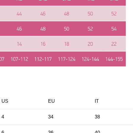
US
EU
ΙΤ
4
34
38
6
36
40