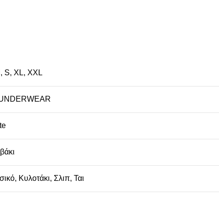
M
,
S
,
XL
,
XXL
 UNDERWEAR
te
βάκι
σικό
,
Κυλοτάκι
,
Σλιπ
,
Ται