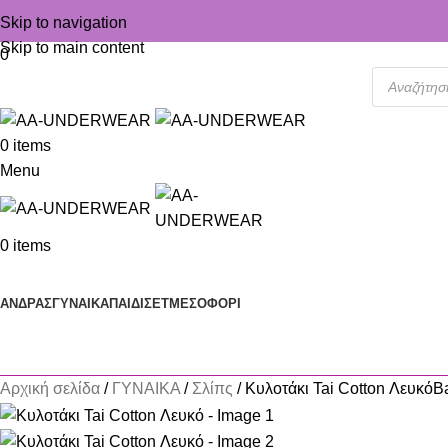
Skip to navigation
Skip to main content
0
0
items
Menu
0
items
Κατηγορίες
ΑΝΔΡΑΣ
ΓΥΝΑΙΚΑ
ΠΑΙΔΙ
ΣΕΤ
ΜΕΣΟΦΟΡΙ
Αρχική σελίδα
ΓΥΝΑΙΚΑ
Σλίπς
Κυλοτάκι Tai Cotton Λευκό
Ba