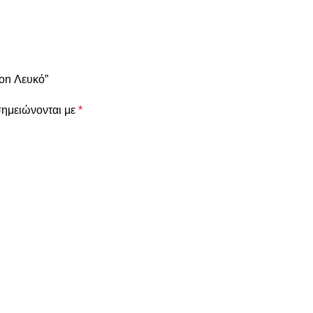
ton Λευκό”
σημειώνονται με
*