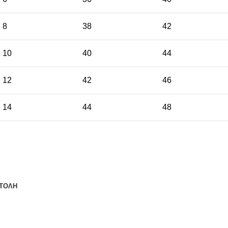
8
38
42
10
40
44
12
42
46
14
44
48
ΤΟΛΗ