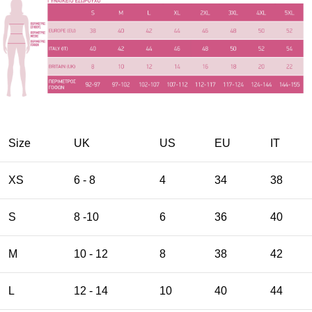
Size
UK
US
EU
ΙΤ
XS
6 - 8
4
34
38
S
8 -10
6
36
40
M
10 - 12
8
38
42
L
12 - 14
10
40
44