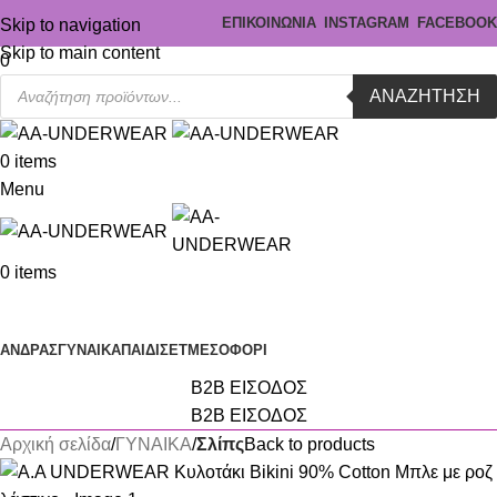
ΕΠΙΚΟΙΝΩΝΙΑ
INSTAGRAM
FACEBOOK
Skip to navigation
Skip to main content
0
ΑΝΑΖΉΤΗΣΗ
0
items
Menu
0
items
Κατηγορίες
ΑΝΔΡΑΣ
ΓΥΝΑΙΚΑ
ΠΑΙΔΙ
ΣΕΤ
ΜΕΣΟΦΟΡΙ
B2B ΕΙΣΟΔΟΣ
B2B ΕΙΣΟΔΟΣ
Αρχική σελίδα
ΓΥΝΑΙΚΑ
Σλίπς
Back to products