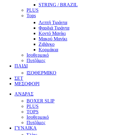
STRING / BRAZIL
PLUS
Tops
Λεπτή Τιράντα
Φαρδιά Τιράντα
Κοντό Μανίκι
Μακρύ Μανίκι
Ζιβάγκο
Κορμάκια
Ισοθερμικό
Πυτζάμες
ΠΑΙΔΙ
ΙΣΟΘΕΡΜΙΚΟ
ΣΕΤ
ΜΕΣΟΦΟΡΙ
ΑΝΔΡΑΣ
BOXER SLIP
PLUS
TOPS
Ισοθερμικό
Πυτζάμες
ΓΥΝΑΙΚΑ
Σλίπς