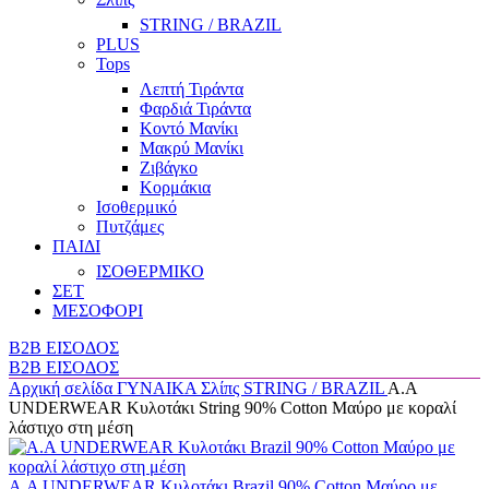
STRING / BRAZIL
PLUS
Tops
Λεπτή Τιράντα
Φαρδιά Τιράντα
Κοντό Μανίκι
Μακρύ Μανίκι
Ζιβάγκο
Κορμάκια
Ισοθερμικό
Πυτζάμες
ΠΑΙΔΙ
ΙΣΟΘΕΡΜΙΚΟ
ΣΕΤ
ΜΕΣΟΦΟΡΙ
B2B ΕΙΣΟΔΟΣ
B2B ΕΙΣΟΔΟΣ
Αρχική σελίδα
ΓΥΝΑΙΚΑ
Σλίπς
STRING / BRAZIL
A.A
UNDERWEAR Κυλοτάκι String 90% Cotton Μαύρο με κοραλί
λάστιχο στη μέση
A.A UNDERWEAR Κυλοτάκι Brazil 90% Cotton Μαύρο με