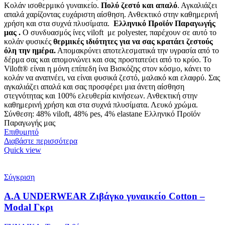
Κολάν ισοθερμικό γυναικείο.
Πολύ ζεστό και απαλό
. Αγκαλιάζει
απαλά χαρίζοντας ευχάριστη αίσθηση. Ανθεκτικό στην καθημερινή
χρήση και στα συχνά πλυσίματα.
Ελληνικό Προϊόν Παραγωγής
μας .
Ο συνδυασμός ίνες viloft με polyester, παρέχουν σε αυτό το
κολάν φυσικές
θερμικές
ιδιότητες για να σας κρατάει ζεστούς
όλη την ημέρα.
Απομακρύνει αποτελεσματικά την υγρασία από το
δέρμα σας και απομονώνει και σας προστατεύει από το κρύο. Το
Viloft® είναι η μόνη επίπεδη ίνα Βισκόζης στον κόσμο, κάνει το
κολάν να αναπνέει, να είναι φυσικά ζεστό, μαλακό και ελαφρύ. Σας
αγκαλιάζει απαλά και σας προσφέρει μια άνετη αίσθηση
στεγνότητας και 100% ελευθερία κινήσεων. Ανθεκτική στην
καθημερινή χρήση και στα συχνά πλυσίματα. Λευκό χρώμα.
Σύνθεση: 48% viloft, 48% pes, 4% elastane Ελληνικό Προϊόν
Παραγωγής μας
Επιθυμητό
Διαβάστε περισσότερα
Quick view
Σύγκριση
Α.A UNDERWEAR Ζιβάγκο γυναικείο Cotton –
Modal Γκρι