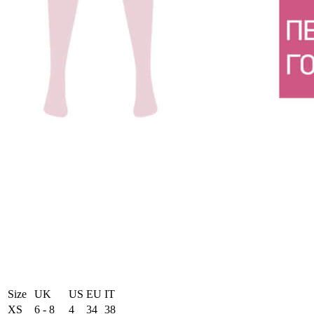
Size
UK
US
EU
ΙΤ
XS
6 - 8
4
34
38