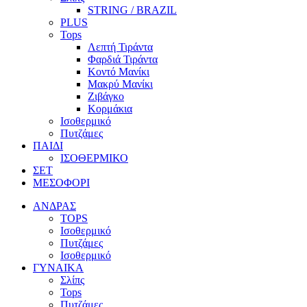
STRING / BRAZIL
PLUS
Tops
Λεπτή Τιράντα
Φαρδιά Τιράντα
Κοντό Μανίκι
Μακρύ Μανίκι
Ζιβάγκο
Κορμάκια
Ισοθερμικό
Πυτζάμες
ΠΑΙΔΙ
ΙΣΟΘΕΡΜΙΚΟ
ΣΕΤ
ΜΕΣΟΦΟΡΙ
ΑΝΔΡΑΣ
TOPS
Ισοθερμικό
Πυτζάμες
Ισοθερμικό
ΓΥΝΑΙΚΑ
Σλίπς
Tops
Πυτζάμες