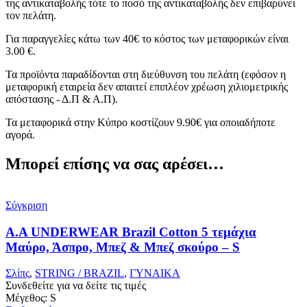
της αντικαταβολής τότε το ποσό της αντικαταβολής δεν επιβαρύνει
τον πελάτη.
Για παραγγελίες κάτω των 40€ το κόστος των μεταφορικών είναι
3.00 €.
Τα προϊόντα παραδίδονται στη διεύθυνση του πελάτη (εφόσον η
μεταφορική εταιρεία δεν απαιτεί επιπλέον χρέωση χιλιομετρικής
απόστασης - Δ.Π & Α.Π).
Τα μεταφορικά στην Κύπρο κοστίζουν 9.90€ για οποιαδήποτε
αγορά.
Μπορεί επίσης να σας αρέσει…
Σύγκριση
Α.A UNDERWEAR Brazil Cotton 5 τεμάχια
Μαύρο, Άσπρο, Μπεζ & Μπεζ σκούρο – S
Σλίπς
,
STRING / BRAZIL
,
ΓΥΝΑΙΚΑ
Συνδεθείτε για να δείτε τις τιμές
Μέγεθος: S