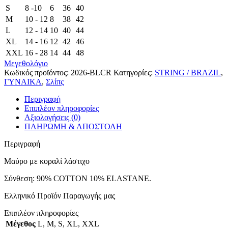
S
8 -10
6
36
40
M
10 - 12
8
38
42
L
12 - 14
10
40
44
XL
14 - 16
12
42
46
XXL
16 - 28
14
44
48
Μεγεθολόγιο
Κωδικός προϊόντος:
2026-BLCR
Κατηγορίες:
STRING / BRAZIL
,
ΓΥΝΑΙΚΑ
,
Σλίπς
Περιγραφή
Επιπλέον πληροφορίες
Αξιολογήσεις (0)
ΠΛΗΡΩΜΗ & ΑΠΟΣΤΟΛΗ
Περιγραφή
Μαύρο με κοραλί λάστιχο
Σύνθεση: 90% COTTON 10% ELASTANE.
Ελληνικό Προϊόν Παραγωγής μας
Επιπλέον πληροφορίες
Μέγεθος
L
,
M
,
S
,
XL
,
XXL