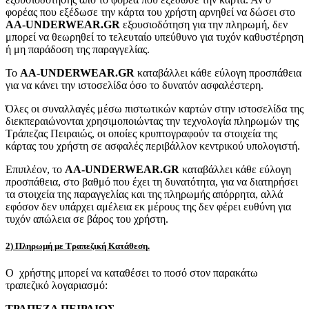
φορέας που εξέδωσε την κάρτα του χρήστη αρνηθεί να δώσει στο
AA-UNDERWEAR.GR
εξουσιοδότηση για την πληρωμή, δεν
μπορεί να θεωρηθεί το τελευταίο υπεύθυνο για τυχόν καθυστέρηση
ή μη παράδοση της παραγγελίας.
Το
AA-UNDERWEAR.GR
καταβάλλει κάθε εύλογη προσπάθεια
για να κάνει την ιστοσελίδα όσο το δυνατόν ασφαλέστερη.
Όλες οι συναλλαγές μέσω πιστωτικών καρτών στην ιστοσελίδα της
διεκπεραιώνονται χρησιμοποιώντας την τεχνολογία πληρωμών της
Τράπεζας Πειραιώς, οι οποίες κρυπτογραφούν τα στοιχεία της
κάρτας του χρήστη σε ασφαλές περιβάλλον κεντρικού υπολογιστή.
Επιπλέον, το
AA-UNDERWEAR.GR
καταβάλλει κάθε εύλογη
προσπάθεια, στο βαθμό που έχει τη δυνατότητα, για να διατηρήσει
τα στοιχεία της παραγγελίας και της πληρωμής απόρρητα, αλλά
εφόσον δεν υπάρχει αμέλεια εκ μέρους της δεν φέρει ευθύνη για
τυχόν απώλεια σε βάρος του χρήστη.
2) Πληρωμή με Τραπεζική Κατάθεση.
Ο χρήστης μπορεί να καταθέσει το ποσό στον παρακάτω
τραπεζικό λογαριασμό:
ΤΡΑΠΕΖΑ ΠΕΙΡΑΙΩΣ