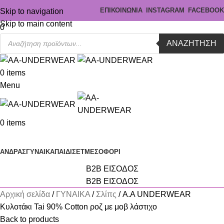
ΕΠΙΚΟΙΝΩΝΙΑ
INSTAGRAM
FACEBOOK
Skip to navigation
Skip to main content
0
ΑΝΑΖΉΤΗΣΗ
0
items
Menu
0
items
Κατηγορίες
ΑΝΔΡΑΣ
ΓΥΝΑΙΚΑ
ΠΑΙΔΙ
ΣΕΤ
ΜΕΣΟΦΟΡΙ
B2B ΕΙΣΟΔΟΣ
B2B ΕΙΣΟΔΟΣ
Αρχική σελίδα
ΓΥΝΑΙΚΑ
Σλίπς
A.A UNDERWEAR
Κυλοτάκι Tai 90% Cotton ροζ με μοβ λάστιχο
Back to products