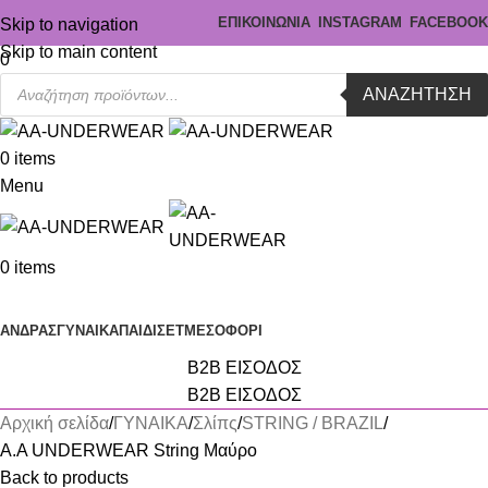
ΕΠΙΚΟΙΝΩΝΙΑ
INSTAGRAM
FACEBOOK
Skip to navigation
Skip to main content
0
ΑΝΑΖΉΤΗΣΗ
0
items
Menu
0
items
Κατηγορίες
ΑΝΔΡΑΣ
ΓΥΝΑΙΚΑ
ΠΑΙΔΙ
ΣΕΤ
ΜΕΣΟΦΟΡΙ
B2B ΕΙΣΟΔΟΣ
B2B ΕΙΣΟΔΟΣ
Αρχική σελίδα
ΓΥΝΑΙΚΑ
Σλίπς
STRING / BRAZIL
A.A UNDERWEAR String Μαύρο
Back to products