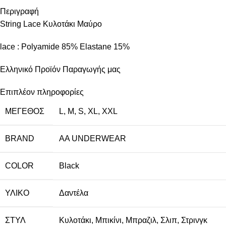
Περιγραφή
String Lace Κυλοτάκι Μαύρο
lace : Polyamide 85% Elastane 15%
Ελληνικό Προϊόν Παραγωγής μας
Επιπλέον πληροφορίες
ΜΈΓΕΘΟΣ
L
,
M
,
S
,
XL
,
XXL
BRAND
AA UNDERWEAR
COLOR
Black
ΥΛΙΚΌ
Δαντέλα
ΣΤΥΛ
Κυλοτάκι
,
Μπικίνι
,
Μπραζιλ
,
Σλιπ
,
Στρινγκ