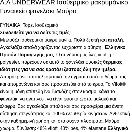
Α.A UNDERWEAR Ισοθερμικό μακρυμάνικο
Γυναικείο φανελάκι Μαύρο
ΓΥΝΑΙΚΑ
,
Tops
,
Ισοθερμικό
Συνδεθείτε για να δείτε τις τιμές
Μπλούζα ισοθερμική μακρύ μανίκι.
Πολύ ζεστή και απαλή
.
Αγκαλιάζει απαλά χαρίζοντας ευχάριστη αίσθηση.
Ελληνικό
Προϊόν Παραγωγής μας
Ο συνδυασμός ίνες viloft με
polyester, παρέχουν σε αυτό το φανελάκι φυσικές
θερμικές
ιδιότητες για να σας κρατάει ζεστούς όλη την ημέρα.
Απομακρύνει αποτελεσματικά την υγρασία από το δέρμα σας
και απομονώνει και σας προστατεύει από το κρύο. Το Viloft®
είναι η μόνη επίπεδη ίνα Βισκόζης στον κόσμο, κάνει το
φανελάκι να αναπνέει, να είναι φυσικά ζεστό, μαλακό και
ελαφρύ. Σας αγκαλιάζει απαλά και σας προσφέρει μια άνετη
αίσθηση στεγνότητας και 100% ελευθερία κινήσεων. Ανθεκτική
στην καθημερινή χρήση και στα συχνά πλυσίματα. Μαύρο
χρώμα. Σύνθεση: 48% viloft, 48% pes, 4% elastane
Ελληνικό