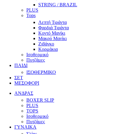
STRING / BRAZIL
PLUS
Tops
Λεπτή Τιράντα
Φαρδιά Τιράντα
Κοντό Μανίκι
Μακρύ Μανίκι
Ζιβάγκο
Κορμάκια
Ισοθερμικό
Πυτζάμες
ΠΑΙΔΙ
ΙΣΟΘΕΡΜΙΚΟ
ΣΕΤ
ΜΕΣΟΦΟΡΙ
ΑΝΔΡΑΣ
BOXER SLIP
PLUS
TOPS
Ισοθερμικό
Πυτζάμες
ΓΥΝΑΙΚΑ
Σλίπς