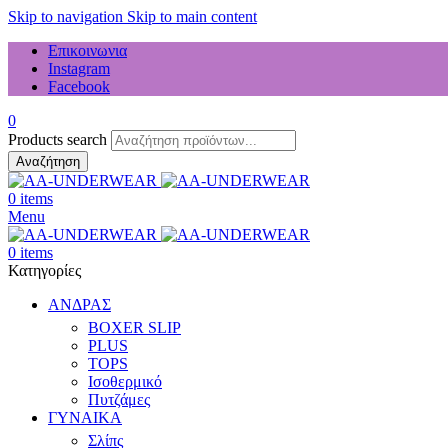
Skip to navigation
Skip to main content
Επικοινωνια
Instagram
Facebook
0
Products search
Αναζήτηση
0
items
Menu
0
items
Κατηγορίες
ΑΝΔΡΑΣ
BOXER SLIP
PLUS
TOPS
Ισοθερμικό
Πυτζάμες
ΓΥΝΑΙΚΑ
Σλίπς