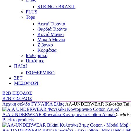
STRING / BRAZIL
PLUS
Tops
Λεπτή Τιράντα
Φαρδιά Τιράντα
Κοντό Μανίκι
Μακρύ Μανίκι
Ζιβάγκο
Κορμάκια
Ισοθερμικό
Πυτζάμες
ΠΑΙΔΙ
ΙΣΟΘΕΡΜΙΚΟ
ΣΕΤ
ΜΕΣΟΦΟΡΙ
B2B ΕΙΣΟΔΟΣ
B2B ΕΙΣΟΔΟΣ
Αρχική σελίδα
ΓΥΝΑΙΚΑ
Σλίπς
AA-UNDERWEAR Κιλοτάκι Tai 3 τ
A.A UNDERWEAR Φανελάκι Κοντομάνικο Cotton Λευκό
Συνδεθεί
Back to products
AA-UNDERWEAR Bikini Κυλοτάκι 3 τμχ Cotton - Modal Μοβ, Μπ