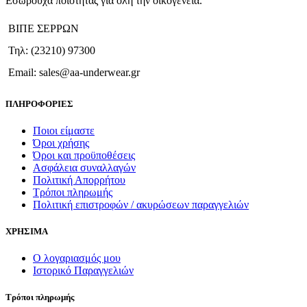
Εσώρουχα ποιότητας για όλη την οικογένεια.
ΒΙΠΕ ΣΕΡΡΩΝ
Τηλ: (23210) 97300
Email: sales@aa-underwear.gr
ΠΛΗΡΟΦΟΡΙΕΣ
Ποιοι είμαστε
Όροι χρήσης
Όροι και προϋποθέσεις
Ασφάλεια συναλλαγών
Πολιτική Απορρήτου
Τρόποι πληρωμής
Πολιτική επιστροφών / ακυρώσεων παραγγελιών
ΧΡΗΣΙΜΑ
Ο λογαριασμός μου
Ιστορικό Παραγγελιών
Τρόποι πληρωμής