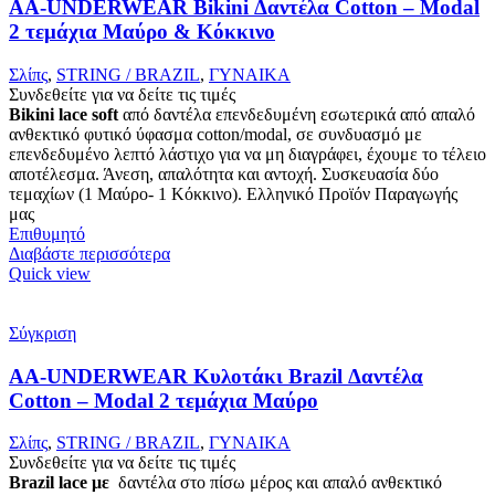
AA-UNDERWEAR Bikini Δαντέλα Cotton – Modal
2 τεμάχια Μαύρο & Κόκκινο
Σλίπς
,
STRING / BRAZIL
,
ΓΥΝΑΙΚΑ
Συνδεθείτε για να δείτε τις τιμές
Bikini lace soft
από δαντέλα επενδεδυμένη εσωτερικά από απαλό
ανθεκτικό φυτικό ύφασμα cotton/modal, σε συνδυασμό με
επενδεδυμένο λεπτό λάστιχο για να μη διαγράφει, έχουμε το τέλειο
αποτέλεσμα. Άνεση, απαλότητα και αντοχή. Συσκευασία δύο
τεμαχίων (1 Μαύρο- 1 Κόκκινο). Ελληνικό Προϊόν Παραγωγής
μας
Επιθυμητό
Διαβάστε περισσότερα
Quick view
Σύγκριση
AA-UNDERWEAR Κυλοτάκι Brazil Δαντέλα
Cotton – Modal 2 τεμάχια Μαύρο
Σλίπς
,
STRING / BRAZIL
,
ΓΥΝΑΙΚΑ
Συνδεθείτε για να δείτε τις τιμές
Brazil lace με
δαντέλα στο πίσω μέρος και απαλό ανθεκτικό