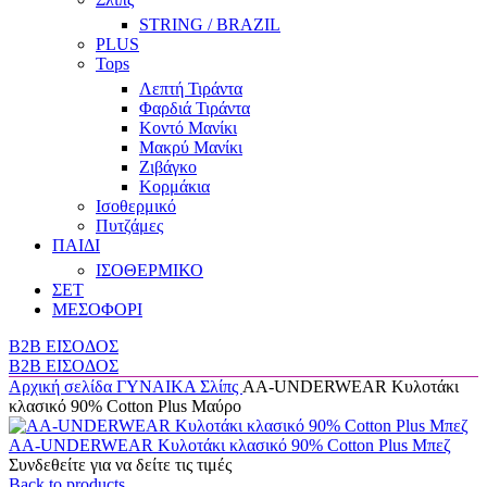
STRING / BRAZIL
PLUS
Tops
Λεπτή Τιράντα
Φαρδιά Τιράντα
Κοντό Μανίκι
Μακρύ Μανίκι
Ζιβάγκο
Κορμάκια
Ισοθερμικό
Πυτζάμες
ΠΑΙΔΙ
ΙΣΟΘΕΡΜΙΚΟ
ΣΕΤ
ΜΕΣΟΦΟΡΙ
B2B ΕΙΣΟΔΟΣ
B2B ΕΙΣΟΔΟΣ
Αρχική σελίδα
ΓΥΝΑΙΚΑ
Σλίπς
AA-UNDERWEAR Κυλοτάκι
κλασικό 90% Cotton Plus Μαύρο
AA-UNDERWEAR Κυλοτάκι κλασικό 90% Cotton Plus Μπεζ
Συνδεθείτε για να δείτε τις τιμές
Back to products