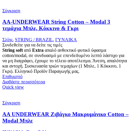
Σύγκριση
AA-UNDERWEAR String Cotton – Modal 3
τεμάχια Μπλε, Κόκκινο & Γκρι
Σλίπς
,
STRING / BRAZIL
,
ΓΥΝΑΙΚΑ
Συνδεθείτε για να δείτε τις τιμές
String
soft
από
Extra
απαλό ανθεκτικό φυτικό ύφασμα
cotton/modal, σε συνδυασμό με επενδεδυμένο λεπτό λάστιχο για
να μη διαγράφει, έχουμε το τέλειο αποτέλεσμα. Άνεση, απαλότητα
και αντοχή. Συσκευασία τριών τεμαχίων (1 Μπλε, 1 Κόκκινο, 1
Γκρι). Ελληνικό Προϊόν Παραγωγής μας.
Επιθυμητό
Διαβάστε περισσότερα
Quick view
Σύγκριση
AA UNDERWEAR Ζιβάγκο Μακρυμάνικο Cotton –
Modal Μπλε