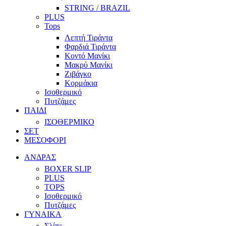
STRING / BRAZIL
PLUS
Tops
Λεπτή Τιράντα
Φαρδιά Τιράντα
Κοντό Μανίκι
Μακρύ Μανίκι
Ζιβάγκο
Κορμάκια
Ισοθερμικό
Πυτζάμες
ΠΑΙΔΙ
ΙΣΟΘΕΡΜΙΚΟ
ΣΕΤ
ΜΕΣΟΦΟΡΙ
ΑΝΔΡΑΣ
BOXER SLIP
PLUS
TOPS
Ισοθερμικό
Πυτζάμες
ΓΥΝΑΙΚΑ
Σλίπς