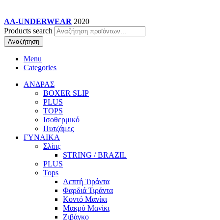
AA-UNDERWEAR
2020
Products search
Αναζήτηση
Menu
Categories
ΑΝΔΡΑΣ
BOXER SLIP
PLUS
TOPS
Ισοθερμικό
Πυτζάμες
ΓΥΝΑΙΚΑ
Σλίπς
STRING / BRAZIL
PLUS
Tops
Λεπτή Τιράντα
Φαρδιά Τιράντα
Κοντό Μανίκι
Μακρύ Μανίκι
Ζιβάγκο