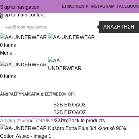
ΕΠΙΚΟΙΝΩΝΙΑ
INSTAGRAM
FACEBOOK
Skip to navigation
Skip to main content
0
ΑΝΑΖΉΤΗΣΗ
0
items
Menu
0
items
Κατηγορίες
ΑΝΔΡΑΣ
ΓΥΝΑΙΚΑ
ΠΑΙΔΙ
ΣΕΤ
ΜΕΣΟΦΟΡΙ
B2B ΕΙΣΟΔΟΣ
B2B ΕΙΣΟΔΟΣ
Αρχική σελίδα
ΓΥΝΑΙΚΑ
Σλίπς
Back to products