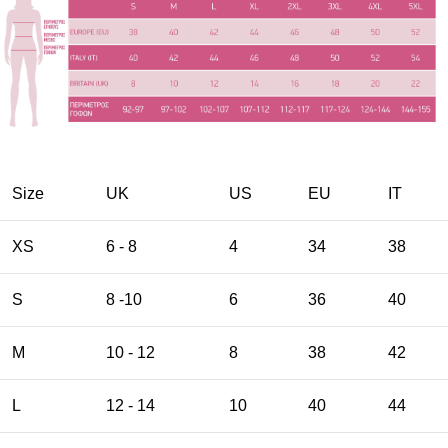
Size
UK
US
EU
ΙΤ
XS
6 - 8
4
34
38
S
8 -10
6
36
40
M
10 - 12
8
38
42
L
12 - 14
10
40
44