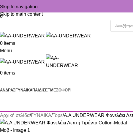
Skip to navigation
Skip to main content
0
0
items
Menu
0
items
Κατηγορίες
ΑΝΔΡΑΣ
ΓΥΝΑΙΚΑ
ΠΑΙΔΙ
ΣΕΤ
ΜΕΣΟΦΟΡΙ
Αρχική σελίδα
ΓΥΝΑΙΚΑ
Tops
A.A UNDERWEAR Φανελάκι Λεπτ