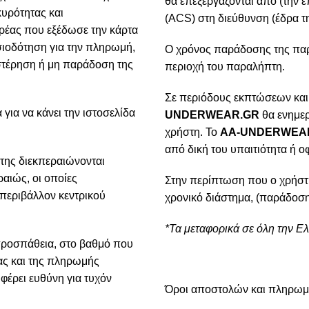
θα επεξεργάζονται από (την ε
κυρότητας και
(ACS) στη διεύθυνση (έδρα τη
ρέας που εξέδωσε την κάρτα
ιοδότηση για την πληρωμή,
Ο χρόνος παράδοσης της παρα
υστέρηση ή μη παράδοση της
περιοχή του παραλήπτη.
Σε περιόδους εκπτώσεων και
για να κάνει την ιστοσελίδα
UNDERWEAR.GR
θα ενημερ
χρήστη. Το
AA-UNDERWEA
από δική του υπαιτιότητα ή ο
της διεκπεραιώνονται
αιώς, οι οποίες
Στην περίπτωση που ο χρήστ
 περιβάλλον κεντρικού
χρονικό διάστημα, (παράδοση
*Τα μεταφορικά σε όλη την Ε
προσπάθεια, στο βαθμό που
ίας και της πληρωμής
φέρει ευθύνη για τυχόν
Όροι αποστολών και πληρω