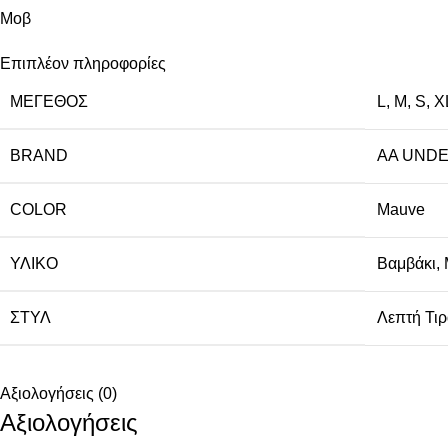
Μοβ
Επιπλέον πληροφορίες
ΜΈΓΕΘΟΣ
L
,
M
,
S
,
X
BRAND
AA UND
COLOR
Mauve
ΥΛΙΚΌ
Βαμβάκι
,
ΣΤΥΛ
Λεπτή Τιρ
Αξιολογήσεις (0)
Αξιολογήσεις