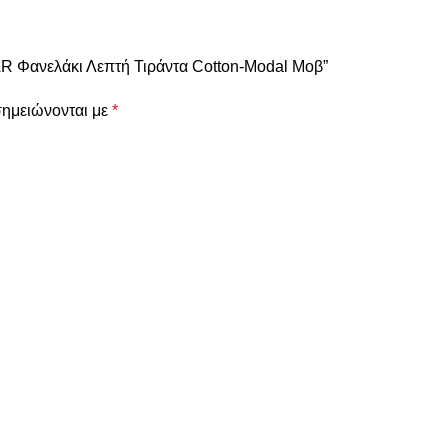
R Φανελάκι Λεπτή Τιράντα Cotton-Modal Μοβ”
σημειώνονται με
*