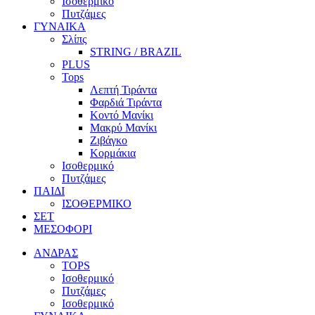
Ισοθερμικό
Πυτζάμες
ΓΥΝΑΙΚΑ
Σλίπς
STRING / BRAZIL
PLUS
Tops
Λεπτή Τιράντα
Φαρδιά Τιράντα
Κοντό Μανίκι
Μακρύ Μανίκι
Ζιβάγκο
Κορμάκια
Ισοθερμικό
Πυτζάμες
ΠΑΙΔΙ
ΙΣΟΘΕΡΜΙΚΟ
ΣΕΤ
ΜΕΣΟΦΟΡΙ
ΑΝΔΡΑΣ
TOPS
Ισοθερμικό
Πυτζάμες
Ισοθερμικό