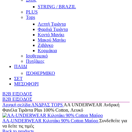
STRING / BRAZIL
PLUS
Tops
Λεπτή Τιράντα
Φαρδιά Τιράντα
Κοντό Μανίκι
Μακρύ Μανίκι
Ζιβάγκο
Κορμάκια
Ισοθερμικό
Πυτζάμες
ΠΑΙΔΙ
ΙΣΟΘΕΡΜΙΚΟ
ΣΕΤ
ΜΕΣΟΦΟΡΙ
B2B ΕΙΣΟΔΟΣ
B2B ΕΙΣΟΔΟΣ
Αρχική σελίδα
ΑΝΔΡΑΣ
TOPS
AA UNDERWEAR Ανδρική
Φανέλα Τιράντα Plus 100% Cotton, Λευκό
AA-UNDERWEAR Κιλοτάκι 90% Cotton Μαύρο
Συνδεθείτε για
να δείτε τις τιμές
Back to products