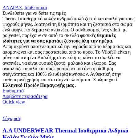
ΑΝΔΡΑΣ
,
Ισοθερμικό
Συνδεθείτε για να δείτε τις τιμές
Thermal ισοθερμικό κολάν ανδρικό πολύ ζεστό και απαλό
για τους
ψυχρούς μήνες. Δ
ιατηρεί τη θερμότητα και τη ζεστασιά στο σώμα
ενώ αφήνει το δέρμα να αναπνέει
.
Ο συνδυασμός ίνες viloft με
polyester, παρέχουν σε αυτό το σκελέα φυσικές
θερμικές
ιδιότητες για να σας κρατάει ζεστούς όλη την ημέρα.
Απομακρύνει αποτελεσματικά την υγρασία από το δέρμα σας και
απομονώνει και σας προστατεύει από το κρύο. Το Viloft® είναι η
μόνη επίπεδη ίνα Βισκόζης στον κόσμο, κάνει το σκελέα να
αναπνέει, να είναι φυσικά ζεστό, μαλακό και ελαφρύ. Σας
αγκαλιάζει απαλά και σας προσφέρει μια άνετη αίσθηση
στεγνότητας και 100% ελευθερία κινήσεων. Ανθεκτική στην
καθημερινή χρήση και στα συχνά πλυσίματα.
Χρώμα χακί.
Ελληνικό Προϊόν Παραγωγής μας .
Επιθυμητό
Διαβάστε περισσότερα
Quick view
Σύγκριση
Α.A UNDERWEAR Thermal Ισοθερμικό Ανδρικό
Κολάν Σκελέα Μπλε