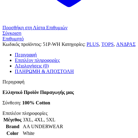
Προσθήκη στη Λίστα Επιθυμιών
Σύγκριση
Επιθυμητό
Κωδικός προϊόντος:
51P-WH
Κατηγορίες:
PLUS
,
TOPS
,
ΑΝΔΡΑΣ
Περιγραφή
Επιπλέον πληροφορίες
Αξιολογήσεις (0)
ΠΛΗΡΩΜΗ & ΑΠΟΣΤΟΛΗ
Περιγραφή
Ελληνικό Προϊόν Παραγωγής μας
Σύνθεση:
100% Cotton
Επιπλέον πληροφορίες
Μέγεθος
3XL
,
4XL
,
5XL
Brand
AA UNDERWEAR
Color
White