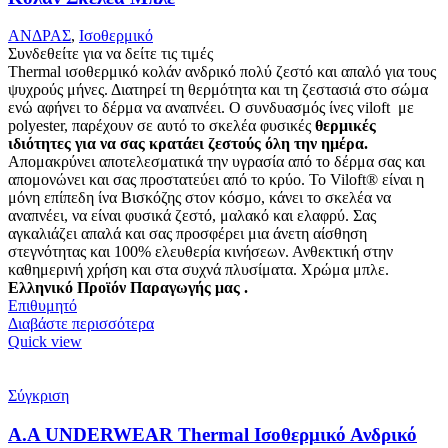
ΑΝΔΡΑΣ
,
Ισοθερμικό
Συνδεθείτε για να δείτε τις τιμές
Thermal ισοθερμικό κολάν ανδρικό πολύ ζεστό και απαλό
για τους
ψυχρούς μήνες. Δ
ιατηρεί τη θερμότητα και τη ζεστασιά στο σώμα
ενώ αφήνει το δέρμα να αναπνέει
.
Ο συνδυασμός ίνες viloft με
polyester, παρέχουν σε αυτό το σκελέα φυσικές
θερμικές
ιδιότητες για να σας κρατάει ζεστούς όλη την ημέρα.
Απομακρύνει αποτελεσματικά την υγρασία από το δέρμα σας και
απομονώνει και σας προστατεύει από το κρύο. Το Viloft® είναι η
μόνη επίπεδη ίνα Βισκόζης στον κόσμο, κάνει το σκελέα να
αναπνέει, να είναι φυσικά ζεστό, μαλακό και ελαφρύ. Σας
αγκαλιάζει απαλά και σας προσφέρει μια άνετη αίσθηση
στεγνότητας και 100% ελευθερία κινήσεων. Ανθεκτική στην
καθημερινή χρήση και στα συχνά πλυσίματα.
Χρώμα μπλε.
Ελληνικό Προϊόν Παραγωγής μας .
Επιθυμητό
Διαβάστε περισσότερα
Quick view
Σύγκριση
Α.A UNDERWEAR Thermal Ισοθερμικό Ανδρικό