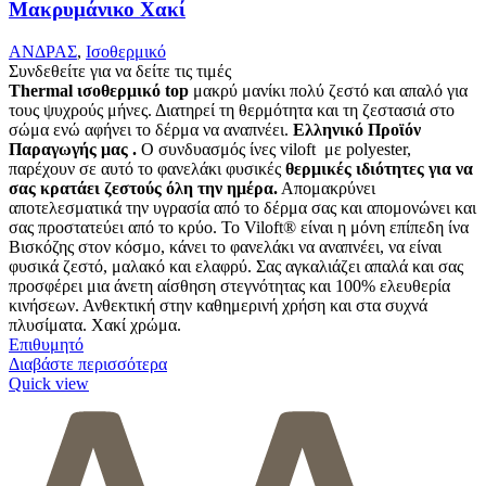
Μακρυμάνικο Χακί
ΑΝΔΡΑΣ
,
Ισοθερμικό
Συνδεθείτε για να δείτε τις τιμές
Thermal ισοθερμικό top
μακρύ μανίκι πολύ ζεστό και απαλό
για
τους ψυχρούς μήνες. Δ
ιατηρεί τη θερμότητα και τη ζεστασιά στο
σώμα ενώ αφήνει το δέρμα να αναπνέει
.
Ελληνικό Προϊόν
Παραγωγής μας .
Ο συνδυασμός ίνες viloft με polyester,
παρέχουν σε αυτό το φανελάκι φυσικές
θερμικές
ιδιότητες για να
σας κρατάει ζεστούς όλη την ημέρα.
Απομακρύνει
αποτελεσματικά την υγρασία από το δέρμα σας και απομονώνει και
σας προστατεύει από το κρύο. Το Viloft® είναι η μόνη επίπεδη ίνα
Βισκόζης στον κόσμο, κάνει το φανελάκι να αναπνέει, να είναι
φυσικά ζεστό, μαλακό και ελαφρύ. Σας αγκαλιάζει απαλά και σας
προσφέρει μια άνετη αίσθηση στεγνότητας και 100% ελευθερία
κινήσεων. Ανθεκτική στην καθημερινή χρήση και στα συχνά
πλυσίματα. Χακί χρώμα.
Επιθυμητό
Διαβάστε περισσότερα
Quick view