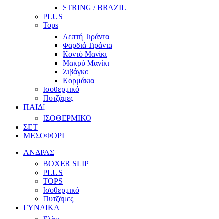
STRING / BRAZIL
PLUS
Tops
Λεπτή Τιράντα
Φαρδιά Τιράντα
Κοντό Μανίκι
Μακρύ Μανίκι
Ζιβάγκο
Κορμάκια
Ισοθερμικό
Πυτζάμες
ΠΑΙΔΙ
ΙΣΟΘΕΡΜΙΚΟ
ΣΕΤ
ΜΕΣΟΦΟΡΙ
ΑΝΔΡΑΣ
BOXER SLIP
PLUS
TOPS
Ισοθερμικό
Πυτζάμες
ΓΥΝΑΙΚΑ
Σλίπς