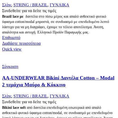
Σλίπς
,
STRING / BRAZIL
,
ΓΥΝΑΙΚΑ
Συνδεθείτε για να δείτε τις τιμές
Brazil lace με
δαντέλα στο πίσω μέρος και απαλό ανθεκτικό φυτικό
ύφασμα cotton/modal μπροστά, σε συνδυασμό με επενδεδυμένο λεπτό
λάστιχο για να μη διαγράφει, έχουμε το τέλειο αποτέλεσμα. Άνεση,
απαλότητα και αντοχή. Ελληνικό Προϊόν Παραγωγής μας.
Επιθυμητό
Διαβάστε περισσότερα
Quick view
Σύγκριση
AA-UNDERWEAR Bikini Δαντέλα Cotton – Modal
2 τεμάχια Μαύρο & Κόκκινο
Σλίπς
,
STRING / BRAZIL
,
ΓΥΝΑΙΚΑ
Συνδεθείτε για να δείτε τις τιμές
Bikini lace soft
από δαντέλα επενδεδυμένη εσωτερικά από απαλό
ανθεκτικό φυτικό ύφασμα cotton/modal, σε συνδυασμό με επενδεδυμένο
λεπτό λάστιχο για να μη διαγράφει, έχουμε το τέλειο αποτέλεσμα. Άνεση,