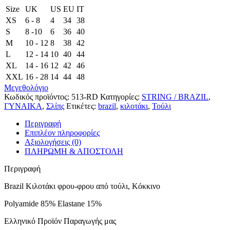
Size
UK
US
EU
ΙΤ
XS
6 - 8
4
34
38
S
8 -10
6
36
40
M
10 - 12
8
38
42
L
12 - 14
10
40
44
XL
14 - 16
12
42
46
XXL
16 - 28
14
44
48
Μεγεθολόγιο
Κωδικός προϊόντος:
513-RD
Κατηγορίες:
STRING / BRAZIL
,
ΓΥΝΑΙΚΑ
,
Σλίπς
Ετικέτες:
brazil
,
κιλοτάκι
,
Τούλι
Περιγραφή
Επιπλέον πληροφορίες
Αξιολογήσεις (0)
ΠΛΗΡΩΜΗ & ΑΠΟΣΤΟΛΗ
Περιγραφή
Brazil Κιλοτάκι φρου-φρου από τούλι, Κόκκινο
Polyamide 85% Elastane 15%
Ελληνικό Προϊόν Παραγωγής μας