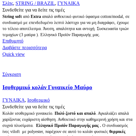
Σλίπς
,
STRING / BRAZIL
,
ΓΥΝΑΙΚΑ
Συνδεθείτε για να δείτε τις τιμές
String
soft
από
Extra
απαλό ανθεκτικό φυτικό ύφασμα cotton/modal, σε
συνδυασμό με επενδεδυμένο λεπτό λάστιχο για να μη διαγράφει, έχουμε
το τέλειο αποτέλεσμα. Άνεση, απαλότητα και αντοχή. Συσκευασία τριών
τεμαχίων (3 μαύρα ). Ελληνικό Προϊόν Παραγωγής μας.
Επιθυμητό
Διαβάστε περισσότερα
Quick view
Σύγκριση
Ισοθερμικό κολάν Γυναικείο Μαύρο
ΓΥΝΑΙΚΑ
,
Ισοθερμικό
Συνδεθείτε για να δείτε τις τιμές
Κολάν ισοθερμικό γυναικείο.
Πολύ ζεστό και απαλό
. Αγκαλιάζει απαλά
χαρίζοντας ευχάριστη αίσθηση. Ανθεκτικό στην καθημερινή χρήση και στα
συχνά πλυσίματα.
Ελληνικό Προϊόν Παραγωγής μας .
Ο συνδυασμός
ίνες viloft με polyester, παρέχουν σε αυτό το κολάν φυσικές
θερμικές