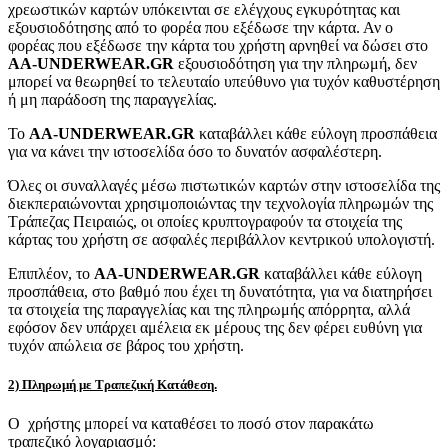
χρεωστικών καρτών υπόκεινται σε ελέγχους εγκυρότητας και
εξουσιοδότησης από το φορέα που εξέδωσε την κάρτα. Αν ο
φορέας που εξέδωσε την κάρτα του χρήστη αρνηθεί να δώσει στο
AA-UNDERWEAR.GR
εξουσιοδότηση για την πληρωμή, δεν
μπορεί να θεωρηθεί το τελευταίο υπεύθυνο για τυχόν καθυστέρηση
ή μη παράδοση της παραγγελίας.
Το
AA-UNDERWEAR.GR
καταβάλλει κάθε εύλογη προσπάθεια
για να κάνει την ιστοσελίδα όσο το δυνατόν ασφαλέστερη.
Όλες οι συναλλαγές μέσω πιστωτικών καρτών στην ιστοσελίδα της
διεκπεραιώνονται χρησιμοποιώντας την τεχνολογία πληρωμών της
Τράπεζας Πειραιώς, οι οποίες κρυπτογραφούν τα στοιχεία της
κάρτας του χρήστη σε ασφαλές περιβάλλον κεντρικού υπολογιστή.
Επιπλέον, το
AA-UNDERWEAR.GR
καταβάλλει κάθε εύλογη
προσπάθεια, στο βαθμό που έχει τη δυνατότητα, για να διατηρήσει
τα στοιχεία της παραγγελίας και της πληρωμής απόρρητα, αλλά
εφόσον δεν υπάρχει αμέλεια εκ μέρους της δεν φέρει ευθύνη για
τυχόν απώλεια σε βάρος του χρήστη.
2) Πληρωμή με Τραπεζική Κατάθεση.
Ο χρήστης μπορεί να καταθέσει το ποσό στον παρακάτω
τραπεζικό λογαριασμό: