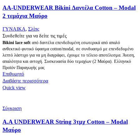
AA-UNDERWEAR Bikini Δαντέλα Cotton – Modal
2 τεμάχια Μαύρο
ΓΥΝΑΙΚΑ
,
Σλίπς
Συνδεθείτε για να δείτε τις τιμές
Bikini lace soft
από δαντέλα επενδεδυμένη εσωτερικά από απαλό
ανθεκτικό φυτικό ύφασμα cotton/modal, σε συνδυασμό με επενδεδυμένο
λεπτό λάστιχο για να μη διαγράφει, έχουμε το τέλειο αποτέλεσμα. Άνεση,
απαλότητα και αντοχή. Συσκευασία δύο τεμαχίων (2 Μαύρα). Ελληνικό
Προϊόν Παραγωγής μας
Επιθυμητό
Διαβάστε περισσότερα
Quick view
Σύγκριση
Α.A UNDERWEAR String 3τμχ Cotton – Modal
Μαύρο