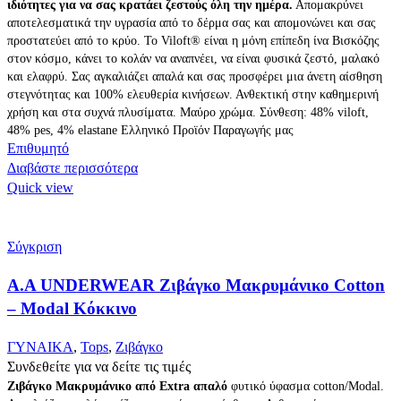
ιδιότητες για να σας κρατάει ζεστούς όλη την ημέρα.
Απομακρύνει
αποτελεσματικά την υγρασία από το δέρμα σας και απομονώνει και σας
προστατεύει από το κρύο. Το Viloft® είναι η μόνη επίπεδη ίνα Βισκόζης
στον κόσμο, κάνει το κολάν να αναπνέει, να είναι φυσικά ζεστό, μαλακό
και ελαφρύ. Σας αγκαλιάζει απαλά και σας προσφέρει μια άνετη αίσθηση
στεγνότητας και 100% ελευθερία κινήσεων. Ανθεκτική στην καθημερινή
χρήση και στα συχνά πλυσίματα. Μαύρο χρώμα. Σύνθεση: 48% viloft,
48% pes, 4% elastane Ελληνικό Προϊόν Παραγωγής μας
Επιθυμητό
Διαβάστε περισσότερα
Quick view
Σύγκριση
Α.A UNDERWEAR Ζιβάγκο Μακρυμάνικο Cotton
– Modal Κόκκινο
ΓΥΝΑΙΚΑ
,
Tops
,
Ζιβάγκο
Συνδεθείτε για να δείτε τις τιμές
Ζιβάγκο Μακρυμάνικο από Extra απαλό
φυτικό ύφασμα cotton/Modal.