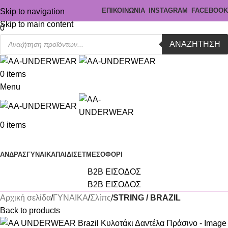
ΕΠΙΚΟΙΝΩΝΙΑ
INSTAGRAM
FACEBOOK
Skip to navigation
Skip to main content
0
ΑΝΑΖΉΤΗΣΗ
0
items
Menu
0
items
Κατηγορίες
ΑΝΔΡΑΣ
ΓΥΝΑΙΚΑ
ΠΑΙΔΙ
ΣΕΤ
ΜΕΣΟΦΟΡΙ
B2B ΕΙΣΟΔΟΣ
B2B ΕΙΣΟΔΟΣ
Αρχική σελίδα
ΓΥΝΑΙΚΑ
Σλίπς
STRING / BRAZIL
Back to products