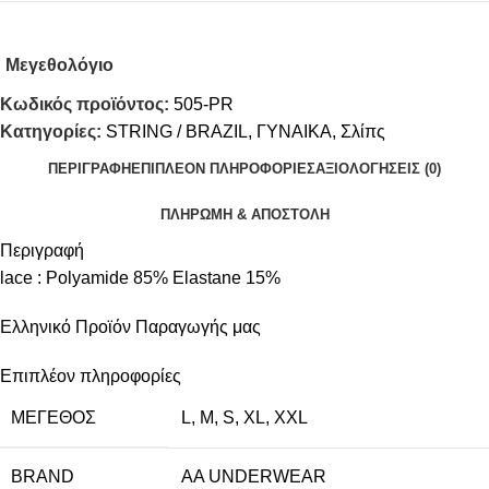
Μεγεθολόγιο
Κωδικός προϊόντος:
505-PR
Κατηγορίες:
STRING / BRAZIL
,
ΓΥΝΑΙΚΑ
,
Σλίπς
ΠΕΡΙΓΡΑΦΉ
ΕΠΙΠΛΈΟΝ ΠΛΗΡΟΦΟΡΊΕΣ
ΑΞΙΟΛΟΓΉΣΕΙΣ (0)
ΠΛΗΡΩΜΗ & ΑΠΟΣΤΟΛΗ
Περιγραφή
lace : Polyamide 85% Elastane 15%
Ελληνικό Προϊόν Παραγωγής μας
Επιπλέον πληροφορίες
ΜΈΓΕΘΟΣ
L
,
M
,
S
,
XL
,
XXL
BRAND
AA UNDERWEAR