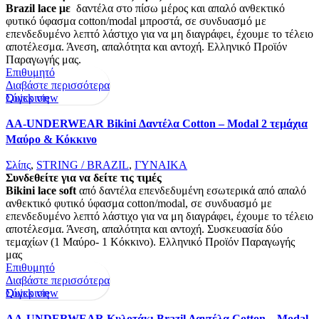
Brazil lace με
δαντέλα στο πίσω μέρος και απαλό ανθεκτικό
φυτικό ύφασμα cotton/modal μπροστά, σε συνδυασμό με
επενδεδυμένο λεπτό λάστιχο για να μη διαγράφει, έχουμε το τέλειο
αποτέλεσμα. Άνεση, απαλότητα και αντοχή. Ελληνικό Προϊόν
Παραγωγής μας.
Επιθυμητό
Διαβάστε περισσότερα
Quick view
Σύγκριση
AA-UNDERWEAR Bikini Δαντέλα Cotton – Modal 2 τεμάχια
Μαύρο & Κόκκινο
Σλίπς
,
STRING / BRAZIL
,
ΓΥΝΑΙΚΑ
Συνδεθείτε για να δείτε τις τιμές
Bikini lace soft
από δαντέλα επενδεδυμένη εσωτερικά από απαλό
ανθεκτικό φυτικό ύφασμα cotton/modal, σε συνδυασμό με
επενδεδυμένο λεπτό λάστιχο για να μη διαγράφει, έχουμε το τέλειο
αποτέλεσμα. Άνεση, απαλότητα και αντοχή. Συσκευασία δύο
τεμαχίων (1 Μαύρο- 1 Κόκκινο). Ελληνικό Προϊόν Παραγωγής
μας
Επιθυμητό
Διαβάστε περισσότερα
Quick view
Σύγκριση
AA-UNDERWEAR Κυλοτάκι Brazil Δαντέλα Cotton – Modal