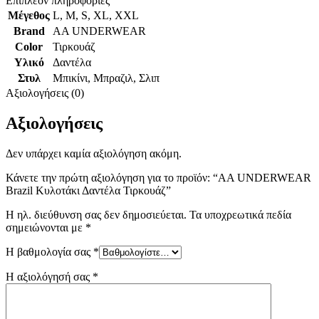
Επιπλέον πληροφορίες
Μέγεθος
L
,
M
,
S
,
XL
,
XXL
Brand
AA UNDERWEAR
Color
Τιρκουάζ
Υλικό
Δαντέλα
Στυλ
Μπικίνι
,
Μπραζιλ
,
Σλιπ
Αξιολογήσεις (0)
Αξιολογήσεις
Δεν υπάρχει καμία αξιολόγηση ακόμη.
Κάνετε την πρώτη αξιολόγηση για το προϊόν: “AA UNDERWEAR
Brazil Κυλοτάκι Δαντέλα Τιρκουάζ”
Η ηλ. διεύθυνση σας δεν δημοσιεύεται.
Τα υποχρεωτικά πεδία
σημειώνονται με
*
Η βαθμολογία σας
*
Η αξιολόγησή σας
*