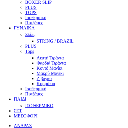
BOXER SLIP
PLUS
TOPS
Ισοθερμικό
Πυτζάμες
ΓΥΝΑΙΚΑ
Σλίπς
STRING / BRAZIL
PLUS
Tops
Λεπτή Τιράντα
Φαρδιά Τιράντα
Κοντό Μανίκι
Μακρύ Μανίκι
Ζιβάγκο
Κορμάκια
Ισοθερμικό
Πυτζάμες
ΠΑΙΔΙ
ΙΣΟΘΕΡΜΙΚΟ
ΣΕΤ
ΜΕΣΟΦΟΡΙ
ΑΝΔΡΑΣ