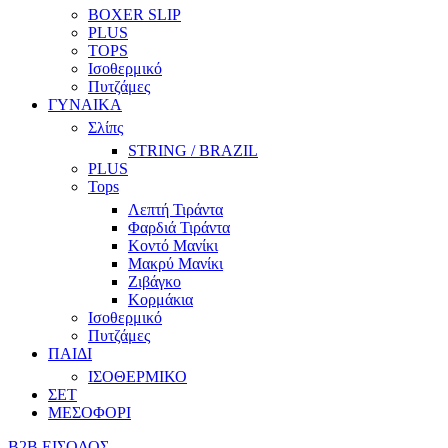
BOXER SLIP
PLUS
TOPS
Ισοθερμικό
Πυτζάμες
ΓΥΝΑΙΚΑ
Σλίπς
STRING / BRAZIL
PLUS
Tops
Λεπτή Τιράντα
Φαρδιά Τιράντα
Κοντό Μανίκι
Μακρύ Μανίκι
Ζιβάγκο
Κορμάκια
Ισοθερμικό
Πυτζάμες
ΠΑΙΔΙ
ΙΣΟΘΕΡΜΙΚΟ
ΣΕΤ
ΜΕΣΟΦΟΡΙ
B2B ΕΙΣΟΔΟΣ