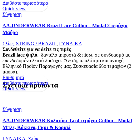
Διαβάστε περισσότερα
Quick view
Σύγκριση
AA-UNDERWEAR Brazil Lace Cotton – Modal 2 τεμάχια
Μαύρο
Σλίπς
,
STRING / BRAZIL
,
ΓΥΝΑΙΚΑ
Συνδεθείτε για να δείτε τις τιμές
Brazil lace ψηλό,
δαντέλα μπροστά & πίσω, σε συνδυασμό με
επενδεδυμένο λεπτό λάστιχο. Άνεση, απαλότητα και αντοχή.
Ελληνικό Προϊόν Παραγωγής μας. Συσκευασία δύο τεμαχίων (2
μαύρα).
Επιθυμητό
Διαβάστε περισσότερα
Σχετικά προϊόντα
Quick view
Σύγκριση
AA-UNDERWEAR Κυλοτάκι Tai 4 τεμάχια Cotton – Modal
Μπλε, Κόκκινο, Γκρι & Κοραλί
ΓΥΝΑΙΚΑ
,
Σλίπς