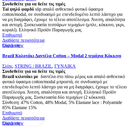
Συνδεθείτε για να δείτε τις τιμές
Tai ψηλό φαρδύ
slip απαλό ανθεκτικό φυτικό ύφασμα
cotton/modal, σε συνδυασμό με επενδεδυμένο λεπτό λάστιχο για
να μη διαγράφει, έχουμε το τέλειο αποτέλεσμα. Άνεση, απαλότητα
και αντοχή. Συσκευασία τεσσάρων τεμαχίων (μπλε, κόκκινο, γκρι,
κοραλί). Ελληνικό Προϊόν Παραγωγής μας
Επιθυμητό
Διαβάστε περισσότερα
Quick view
Σύγκριση
Brazil Κυλοτάκι Δαντέλα Cotton – Modal 2 τεμάχια Κόκκινο
Σλίπς
,
STRING / BRAZIL
,
ΓΥΝΑΙΚΑ
Συνδεθείτε για να δείτε τις τιμές
Brazil κιλοτάκι με
δαντέλα στο πίσω μέρος και απαλό ανθεκτικό
φυτικό ύφασμα cotton/modal μπροστά, σε συνδυασμό με
επενδεδυμένο λεπτό λάστιχο για να μη διαγράφει, έχουμε το τέλειο
αποτέλεσμα. Άνεση, απαλότητα και αντοχή. Ελληνικό Προϊόν
Παραγωγής μας. Συσκευασία δύο τεμαχίων (2 κόκκινα).
Σύνθεση: 47% Cotton, 48% Modal, 5% Elastane lace : Polyamide
85% Elastane 15%
Επιθυμητό
Διαβάστε περισσότερα
Quick view
Σύγκριση