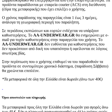
Σαββατοκύριακο θα επεξεργάζονται από (την επόμενη) Δευτέρα. Τα
προϊόντα παραδίδονται με εταιρεία courier (ACS) στη διεύθυνση
(έδρα της μεταφορικής) που έχει επιλέξει ο χρήστης.
Ο χρόνος παράδοσης της παραγγελίας είναι 1 έως 3 ημέρες,
ανάλογα τη γεωγραφική περιοχή του παραλήπτη.
Σε περιόδους εκπτώσεων και εορτών ενδέχεται να υπάρξουν
καθυστερήσεις. Το
AA-UNDERWEAR.GR
θα ενημερώνει με e-
mail για τυχόν καθυστερήσεις στην παραγγελία του χρήστη. Το
AA-UNDERWEAR.GR
δεν ευθύνεται για καθυστερήσεις που
δεν προκύπτουν από δική του υπαιτιότητα ή οφείλονται σε λόγους
ανωτέρας βίας.
Στην περίπτωση που ο χρήστης επιθυμεί να του παραδοθούν τα
προϊόντα σε συντομότερο χρονικό διάστημα, (παράδοση Σάββατο)
θα χρεώνεται επιπλέον.
*Τα μεταφορικά σε όλη την Ελλάδα είναι δωρεάν.(άνω των 40€)
Όροι αποστολών και πληρωμής
Τα μεταφορικά προς όλη την Ελλάδα είναι δωρεάν για αγορές άνω
των 40 €. Εάν η πληρωμή πραγματοποιηθεί με άλλο τρόπος εκτός