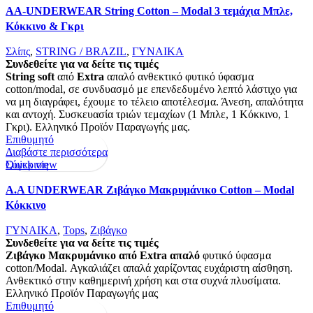
AA-UNDERWEAR String Cotton – Modal 3 τεμάχια Μπλε,
Κόκκινο & Γκρι
Σλίπς
,
STRING / BRAZIL
,
ΓΥΝΑΙΚΑ
Συνδεθείτε για να δείτε τις τιμές
String
soft
από
Extra
απαλό ανθεκτικό φυτικό ύφασμα
cotton/modal, σε συνδυασμό με επενδεδυμένο λεπτό λάστιχο για
να μη διαγράφει, έχουμε το τέλειο αποτέλεσμα. Άνεση, απαλότητα
και αντοχή. Συσκευασία τριών τεμαχίων (1 Μπλε, 1 Κόκκινο, 1
Γκρι). Ελληνικό Προϊόν Παραγωγής μας.
Επιθυμητό
Διαβάστε περισσότερα
Quick view
Σύγκριση
Α.A UNDERWEAR Ζιβάγκο Μακρυμάνικο Cotton – Modal
Κόκκινο
ΓΥΝΑΙΚΑ
,
Tops
,
Ζιβάγκο
Συνδεθείτε για να δείτε τις τιμές
Ζιβάγκο Μακρυμάνικο από Extra απαλό
φυτικό ύφασμα
cotton/Modal. Αγκαλιάζει απαλά χαρίζοντας ευχάριστη αίσθηση.
Ανθεκτικό στην καθημερινή χρήση και στα συχνά πλυσίματα.
Ελληνικό Προϊόν Παραγωγής μας
Επιθυμητό