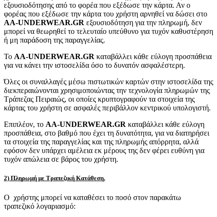
εξουσιοδότησης από το φορέα που εξέδωσε την κάρτα. Αν ο
φορέας που εξέδωσε την κάρτα του χρήστη αρνηθεί να δώσει στο
AA-UNDERWEAR.GR
εξουσιοδότηση για την πληρωμή, δεν
μπορεί να θεωρηθεί το τελευταίο υπεύθυνο για τυχόν καθυστέρηση
ή μη παράδοση της παραγγελίας.
Το
AA-UNDERWEAR.GR
καταβάλλει κάθε εύλογη προσπάθεια
για να κάνει την ιστοσελίδα όσο το δυνατόν ασφαλέστερη.
Όλες οι συναλλαγές μέσω πιστωτικών καρτών στην ιστοσελίδα της
διεκπεραιώνονται χρησιμοποιώντας την τεχνολογία πληρωμών της
Τράπεζας Πειραιώς, οι οποίες κρυπτογραφούν τα στοιχεία της
κάρτας του χρήστη σε ασφαλές περιβάλλον κεντρικού υπολογιστή.
Επιπλέον, το
AA-UNDERWEAR.GR
καταβάλλει κάθε εύλογη
προσπάθεια, στο βαθμό που έχει τη δυνατότητα, για να διατηρήσει
τα στοιχεία της παραγγελίας και της πληρωμής απόρρητα, αλλά
εφόσον δεν υπάρχει αμέλεια εκ μέρους της δεν φέρει ευθύνη για
τυχόν απώλεια σε βάρος του χρήστη.
2) Πληρωμή με Τραπεζική Κατάθεση.
Ο χρήστης μπορεί να καταθέσει το ποσό στον παρακάτω
τραπεζικό λογαριασμό: