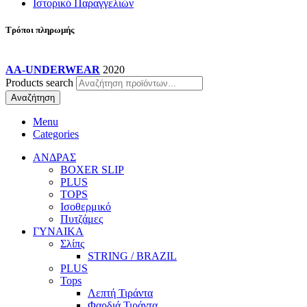
Ιστορικό Παραγγελιών
Τρόποι πληρωμής
AA-UNDERWEAR
2020
Products search
Αναζήτηση
Menu
Categories
ΑΝΔΡΑΣ
BOXER SLIP
PLUS
TOPS
Ισοθερμικό
Πυτζάμες
ΓΥΝΑΙΚΑ
Σλίπς
STRING / BRAZIL
PLUS
Tops
Λεπτή Τιράντα
Φαρδιά Τιράντα