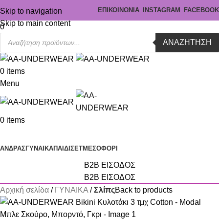
ΕΠΙΚΟΙΝΩΝΙΑ
INSTAGRAM
FACEBOOK
Skip to navigation
Skip to main content
0
ΑΝΑΖΉΤΗΣΗ
0
items
Menu
0
items
Κατηγορίες
ΑΝΔΡΑΣ
ΓΥΝΑΙΚΑ
ΠΑΙΔΙ
ΣΕΤ
ΜΕΣΟΦΟΡΙ
B2B ΕΙΣΟΔΟΣ
B2B ΕΙΣΟΔΟΣ
Αρχική σελίδα
ΓΥΝΑΙΚΑ
Σλίπς
Back to products