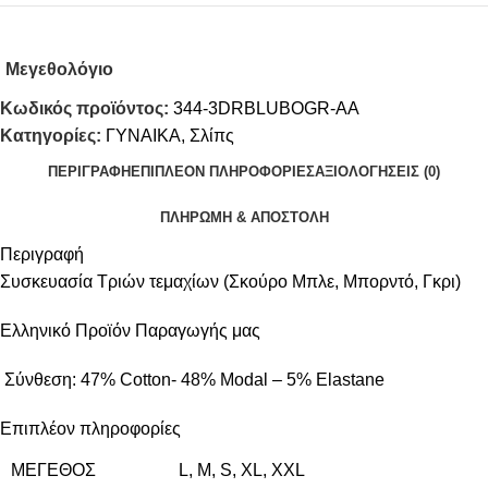
Μεγεθολόγιο
Κωδικός προϊόντος:
344-3DRBLUBOGR-AA
Κατηγορίες:
ΓΥΝΑΙΚΑ
,
Σλίπς
ΠΕΡΙΓΡΑΦΉ
ΕΠΙΠΛΈΟΝ ΠΛΗΡΟΦΟΡΊΕΣ
ΑΞΙΟΛΟΓΉΣΕΙΣ (0)
ΠΛΗΡΩΜΗ & ΑΠΟΣΤΟΛΗ
Περιγραφή
Συσκευασία Tριών τεμαχίων (Σκούρο Μπλε, Μπορντό, Γκρι)
Ελληνικό Προϊόν Παραγωγής μας
Σύνθεση: 47% Cotton- 48% Modal – 5% Elastane
Επιπλέον πληροφορίες
ΜΈΓΕΘΟΣ
L
,
M
,
S
,
XL
,
XXL