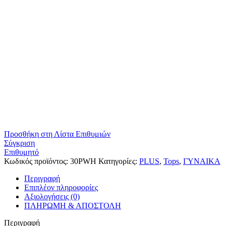
Προσθήκη στη Λίστα Επιθυμιών
Σύγκριση
Επιθυμητό
Κωδικός προϊόντος:
30PWH
Κατηγορίες:
PLUS
,
Tops
,
ΓΥΝΑΙΚΑ
Περιγραφή
Επιπλέον πληροφορίες
Αξιολογήσεις (0)
ΠΛΗΡΩΜΗ & ΑΠΟΣΤΟΛΗ
Περιγραφή