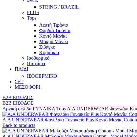
STRING / BRAZIL
PLUS
Tops
Λεπτή Τιράντα
Φαρδιά Τιράντα
Κοντό Μανίκι
Μακρύ Μανίκι
Ζιβάγκο
Κορμάκια
Ισοθερμικό
Πυτζάμες
ΠΑΙΔΙ
ΙΣΟΘΕΡΜΙΚΟ
ΣΕΤ
ΜΕΣΟΦΟΡΙ
B2B ΕΙΣΟΔΟΣ
B2B ΕΙΣΟΔΟΣ
Αρχική σελίδα
ΓΥΝΑΙΚΑ
Tops
Α.A UNDERWEAR Φανελάκι Κοντομ
Α.A UNDERWEAR Φανελάκι Γυναικείο Plus Κοντό Μανίκι Cotto
Back to products
Α.A UNDERWEAR Μπλούζα Μακρυμάνικη Cotton - Modal Μαύρ