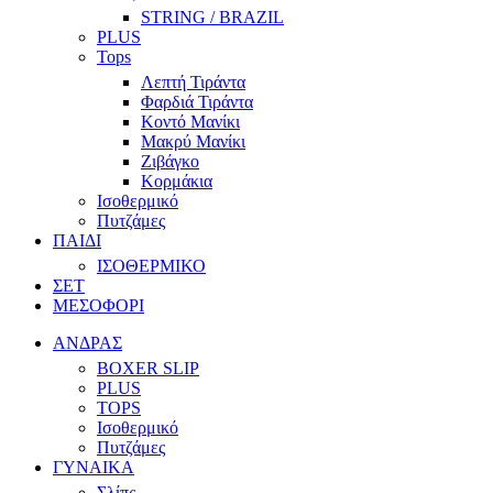
STRING / BRAZIL
PLUS
Tops
Λεπτή Τιράντα
Φαρδιά Τιράντα
Κοντό Μανίκι
Μακρύ Μανίκι
Ζιβάγκο
Κορμάκια
Ισοθερμικό
Πυτζάμες
ΠΑΙΔΙ
ΙΣΟΘΕΡΜΙΚΟ
ΣΕΤ
ΜΕΣΟΦΟΡΙ
ΑΝΔΡΑΣ
BOXER SLIP
PLUS
TOPS
Ισοθερμικό
Πυτζάμες
ΓΥΝΑΙΚΑ
Σλίπς