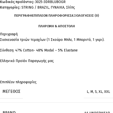
Κωδικός προϊόντος:
3025-3DRBLUBOGR
Κατηγορίες:
STRING / BRAZIL
,
ΓΥΝΑΙΚΑ
,
Σλίπς
ΠΕΡΙΓΡΑΦΉ
ΕΠΙΠΛΈΟΝ ΠΛΗΡΟΦΟΡΊΕΣ
ΑΞΙΟΛΟΓΉΣΕΙΣ (0)
ΠΛΗΡΩΜΗ & ΑΠΟΣΤΟΛΗ
Περιγραφή
Συσκευασία τριών τεμαχίων (1 Σκούρο Μπλε, 1 Μπορντό, 1 γκρι).
Σύνθεση: 47% Cotton- 48% Modal – 5% Elastane
Ελληνικό Προϊόν Παραγωγής μας
Επιπλέον πληροφορίες
ΜΈΓΕΘΟΣ
L
,
M
,
S
,
XL
,
XXL
BRAND