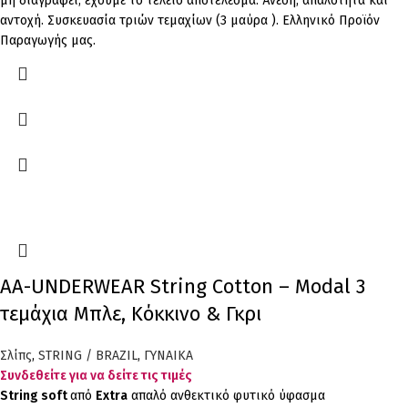
μη διαγράφει, έχουμε το τέλειο αποτέλεσμα. Άνεση, απαλότητα και
αντοχή. Συσκευασία τριών τεμαχίων (3 μαύρα ). Ελληνικό Προϊόν
Παραγωγής μας.
AA-UNDERWEAR String Cotton – Modal 3
τεμάχια Μπλε, Κόκκινο & Γκρι
Σλίπς
,
STRING / BRAZIL
,
ΓΥΝΑΙΚΑ
Συνδεθείτε για να δείτε τις τιμές
String
soft
από
Extra
απαλό ανθεκτικό φυτικό ύφασμα