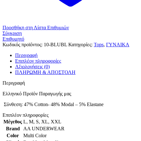
Προσθήκη στη Λίστα Επιθυμιών
Σύγκριση
Επιθυμητό
Κωδικός προϊόντος:
10-BLUBL
Κατηγορίες:
Tops
,
ΓΥΝΑΙΚΑ
Περιγραφή
Επιπλέον πληροφορίες
Αξιολογήσεις (0)
ΠΛΗΡΩΜΗ & ΑΠΟΣΤΟΛΗ
Περιγραφή
Ελληνικό Προϊόν Παραγωγής μας
Σύνθεση: 47% Cotton- 48% Modal – 5% Elastane
Επιπλέον πληροφορίες
Μέγεθος
L
,
M
,
S
,
XL
,
XXL
Brand
AA UNDERWEAR
Color
Multi Color