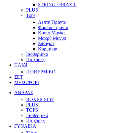
STRING / BRAZIL
PLUS
Tops
Λεπτή Τιράντα
Φαρδιά Τιράντα
Κοντό Μανίκι
Μακρύ Μανίκι
Ζιβάγκο
Κορμάκια
Ισοθερμικό
Πυτζάμες
ΠΑΙΔΙ
ΙΣΟΘΕΡΜΙΚΟ
ΣΕΤ
ΜΕΣΟΦΟΡΙ
ΑΝΔΡΑΣ
BOXER SLIP
PLUS
TOPS
Ισοθερμικό
Πυτζάμες
ΓΥΝΑΙΚΑ
Σλίπς