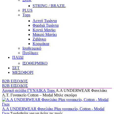
STRING / BRAZIL
PLUS
Tops
Λεπτή Τιράντα
Φαρδιά Τιράντα
Κοντό Μανίκι
Μακρύ Μανίκι
Ζιβάγκο
Κορμάκια
Ισοθερμικό
Πυτζάμες
ΠΑΙΔΙ
ΙΣΟΘΕΡΜΙΚΟ
ΣΕΤ
ΜΕΣΟΦΟΡΙ
B2B ΕΙΣΟΔΟΣ
B2B ΕΙΣΟΔΟΣ
Αρχική σελίδα
ΓΥΝΑΙΚΑ
Tops
Α.A UNDERWEAR Φανελάκι
Λ.Τ. Γυναικείο Cotton – Modal Μπλε σκούρο
Α.A UNDERWEAR Φανελάκι Plus γυναικείο, Cotton - Modal
Γκρι
Συνδεθείτε για να δείτε τις τιμές