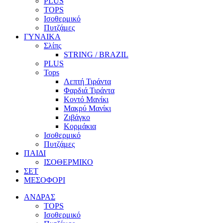
PLUS
TOPS
Ισοθερμικό
Πυτζάμες
ΓΥΝΑΙΚΑ
Σλίπς
STRING / BRAZIL
PLUS
Tops
Λεπτή Τιράντα
Φαρδιά Τιράντα
Κοντό Μανίκι
Μακρύ Μανίκι
Ζιβάγκο
Κορμάκια
Ισοθερμικό
Πυτζάμες
ΠΑΙΔΙ
ΙΣΟΘΕΡΜΙΚΟ
ΣΕΤ
ΜΕΣΟΦΟΡΙ
ΑΝΔΡΑΣ
TOPS
Ισοθερμικό