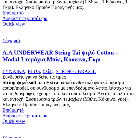
και αντοχή. Συσκευασία τριών τεμαχίων (1 Μπλε, 1 Κόκκινο, 1
Γκρι). Ελληνικό Προϊόν Παραγωγής μας.
Επιθυμητό
Διαβάστε περισσότερα
Quick view
Σύγκριση
A.A UNDERWEAR String Tai ψηλό Cotton –
Modal 3 τεμάχια Μπλε, Κόκκινο, Γκρι
ΓΥΝΑΙΚΑ
,
PLUS
,
Σλίπς
,
STRING / BRAZIL
Συνδεθείτε για να δείτε τις τιμές
String ψηλό
soft
από
Extra
απαλό ανθεκτικό φυτικό ύφασμα
cotton/modal, σε συνδυασμό με επενδεδυμένο λεπτό λάστιχο για
να μη διαγράφει, έχουμε το τέλειο αποτέλεσμα. Άνεση, απαλότητα
και αντοχή. Συσκευασία τριών τεμαχίων (Μπλε, Κόκκινο, γκρι).
Ελληνικό Προϊόν Παραγωγής μας.
Επιθυμητό
Διαβάστε περισσότερα
Quick view
Σύγκριση