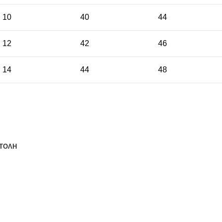
10
40
44
12
42
46
14
44
48
ΤΟΛΗ