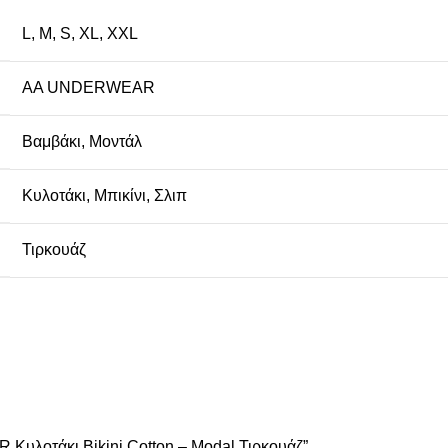
L
,
M
,
S
,
XL
,
XXL
AA UNDERWEAR
Βαμβάκι
,
Μοντάλ
Κυλοτάκι
,
Μπικίνι
,
Σλιπ
Τιρκουάζ
Κυλοτάκι Bikini Cotton – Modal Τιρκουάζ”